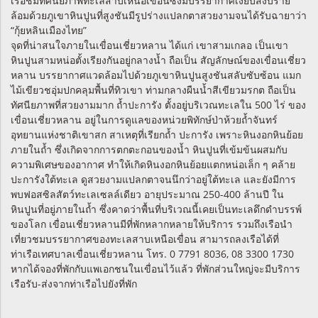
เรือชมทัศนียภาพทะเลสาบเหนือเขื่อนซึ่งมีบรรยากาศเงียบสงบราย
ล้อมด้วยภูเขาหินปูนที่สูงชันมีรูปร่างแปลกตาสวยงามจนได้รับฉายาว่า
“กุ้ยหลินเมืองไทย”
จุดที่น่าสนใจภายในเขื่อนเชี่ยวหลาน ได้แก่ เขาสามเกลอ เป็นเขา
หินปูนสามหน่อตั้งเรียงกันอยู่กลางน้ำ ถือเป็น สัญลักษณ์ของเขื่อนเชี่ยว
หลาน บรรยากาศแวดล้อมไปด้วยภูเขาหินปูนสูงชันสลับซับซ้อน แมก
ไม้เขียวชอุ่มปกคลุมพื้นที่ทิวเขา ท่ามกลางผืนน้ำสีเขียวมรกต ถือเป็น
ทัศนียภาพที่สวยงามมาก ถ้ำปะการัง ตั้งอยู่บริเวณทะเลใน 500 ไร่ ของ
เขื่อนเชี่ยวหลาน อยู่ในการดูแลของหน่วยพิทักษ์ป่าห้วยถ้ำจันทร์
อุทยานแห่งชาติเขาสก สาเหตุที่เรียกถ้ำ ปะการัง เพราะหินงอกหินย้อย
ภายในถ้ำ ซึ่งเกิดจากการตกตะกอนของน้ำ หินปูนที่เข้มข้นผสมกับ
ความพิเศษของอากาศ ทำให้เกิดหินงอกหินย้อยแตกหน่อเล็ก ๆ คล้าย
ปะการังใต้ทะเล ดูสวยงามแปลกตาจนนึกว่าอยู่ใต้ทะเล และยังมีการ
พบฟอสซิลสัตว์ทะเลเซลล์เดียว อายุประมาณ 250-400 ล้านปี ใน
หินปูนที่อยู่ภายในถ้ำ ซึ่งคาดว่าพื้นที่บริเวณนี้เคยเป็นทะเลดึกดำบรรพ์
ของโลก เขื่อนเชี่ยวหลานมีที่พักหลากหลายให้บริการ รวมถึงเรือนำ
เที่ยวชมบรรยากาศของทะเลสาบเหนือเขื่อน สามารถลงเรือได้ที่
ท่าเรือเทศบาลเขื่อนเชี่ยวหลาน โทร. 0 7791 8036, 08 3300 1730
หากได้จองที่พักกับแพเอกชนในเขื่อนไว้แล้ว ที่พักส่วนใหญ่จะมีบริการ
เรือรับ-ส่งจากท่าเรือไปยังที่พัก