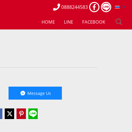
0888244583
TH
HOME
LINE
FACEBOOK
Message Us